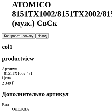
ATOMICO
8151TX1002/8151TX2002/81
(муж.) СвСк
Копировать ссылку
Назад
col1
productview
Артикул
_8151TX1002.481
Цена
2 349 ₽
Дополнительно артикул
Вид
ОДЕЖДА