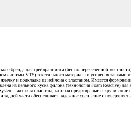
кого бренда для трейлраннинга (бег по пересеченной местности).
ем системы VTS) текстильного материала и усилен вставками 
язычку и подкладке из нейлона с эластаном. Имеется формованна
влена из цельного куска филона (технология Foam Reactive) дл
System – жесткая пластина, которая предотвращает скручивание
й и задней части обеспечивает надежное сцепление с поверхность