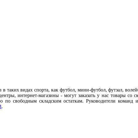
 таких видах спорта, как футбол, мини-футбол, футзал, волейб
тры, интернет-магазины - могут заказать у нас товары со ск
ю по свободным складским остаткам. Руководители команд 
B
.